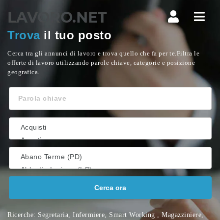
Lavoro.net
Navi
Trova
il tuo posto
Cerca tra gli annunci di lavoro e trova quello che fa per te.Filtra le
offerte di lavoro utilizzando parole chiave, categorie e posizione
geografica.
Parola
chiave
Cerca ora
Ricerche:
Segretaria
,
Infermiere
,
Smart Working
,
Magazziniere
,