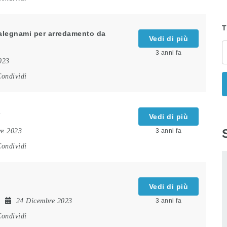
T
 falegnami per arredamento da
Vedi di più
3 anni fa
023
ondividi
Z
Vedi di più
re 2023
3 anni fa
ondividi
Vedi di più
24 Dicembre 2023
3 anni fa
ondividi