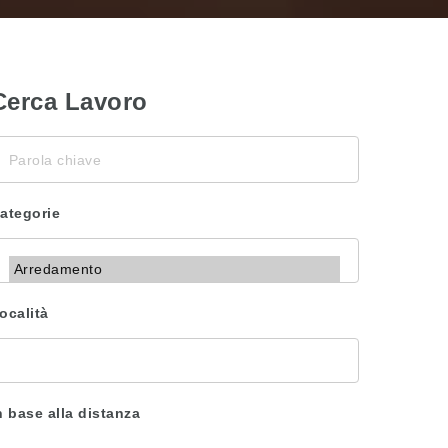
Cerca Lavoro
arola
hiave
ategorie
ocalità
n base alla distanza