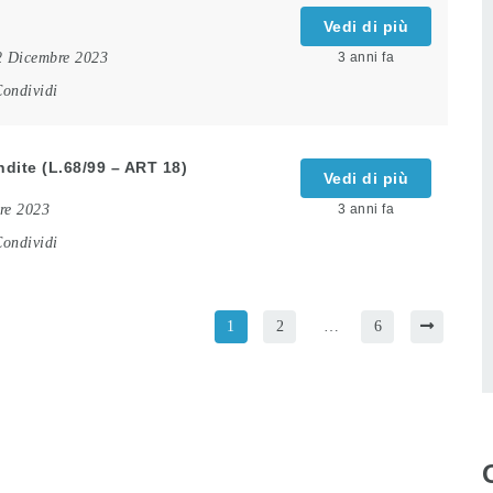
Vedi di più
2 Dicembre 2023
3 anni fa
ondividi
dite (L.68/99 – ART 18)
Vedi di più
re 2023
3 anni fa
ondividi
1
2
…
6