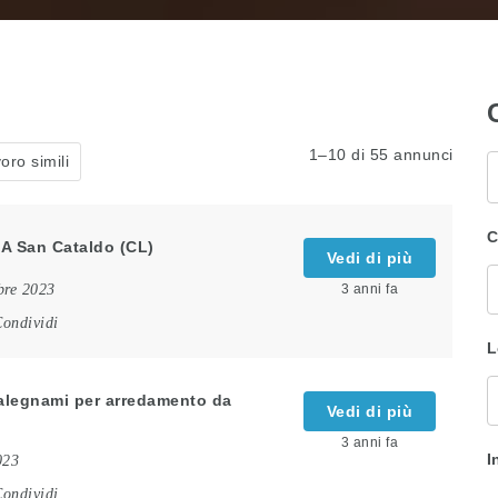
1–10 di 55 annunci
oro simili
P
c
C
SA San Cataldo (CL)
Vedi di più
bre 2023
3 anni fa
ondividi
L
 falegnami per arredamento da
Vedi di più
3 anni fa
I
023
ondividi