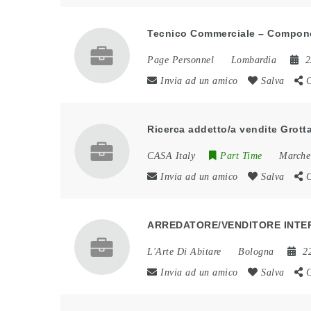
Tecnico Commerciale – Compone
Page Personnel
Lombardia
2
Invia ad un amico
Salva
C
Ricerca addetto/a vendite Grot
CASA Italy
Part Time
Marche
Invia ad un amico
Salva
C
ARREDATORE/VENDITORE INTE
L'Arte Di Abitare
Bologna
2
Invia ad un amico
Salva
C