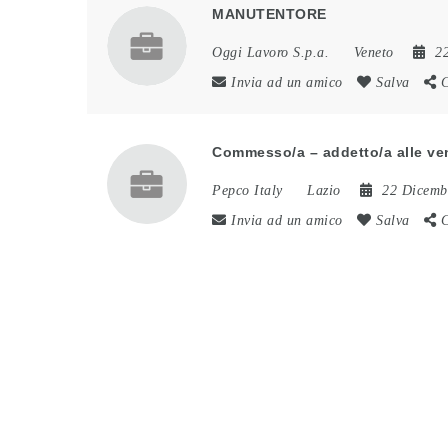
MANUTENTORE
Oggi Lavoro S.p.a.
Veneto
2
Invia ad un amico
Salva
C
Commesso/a – addetto/a alle ven
Pepco Italy
Lazio
22 Dicemb
Invia ad un amico
Salva
C