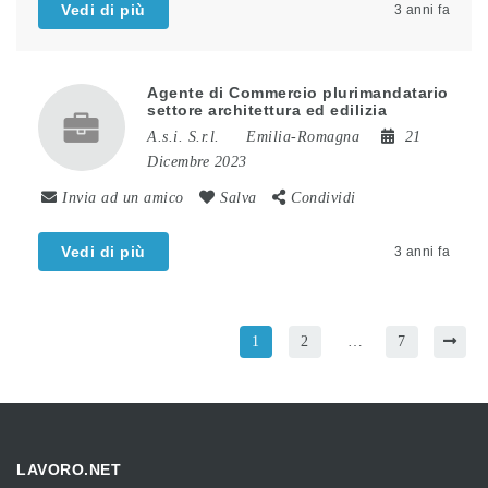
Vedi di più
3 anni fa
Agente di Commercio plurimandatario
settore architettura ed edilizia
A.s.i. S.r.l.
Emilia-Romagna
21
Dicembre 2023
Invia ad un amico
Salva
Condividi
Vedi di più
3 anni fa
1
2
…
7
LAVORO.NET