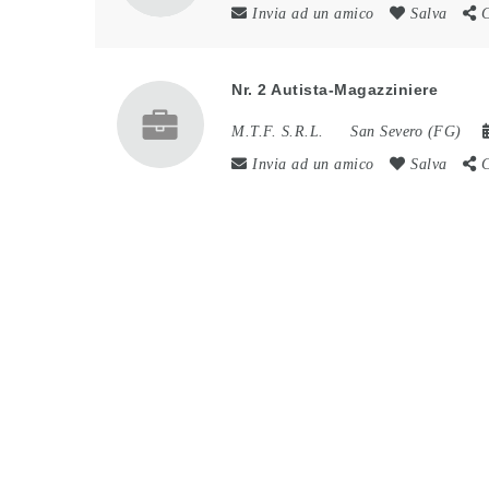
Invia ad un amico
Salva
C
Nr. 2 Autista-Magazziniere
M.T.F. S.R.L.
San Severo (FG)
Invia ad un amico
Salva
C