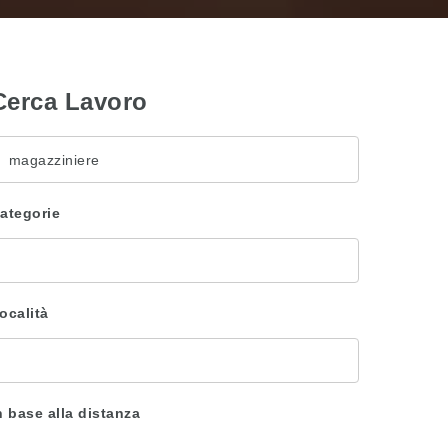
Cerca Lavoro
arola
hiave
ategorie
ocalità
n base alla distanza