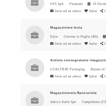
OVS SpA
Piemonte
19 Dicem
Invia ad un amico
Salva
C
Magazziniere Invia
Etjca
Gravina in Puglia (BA)
Invia ad un amico
Salva
C
Autista consegnatario /magazzi
GUALTIERI Packaging
Bojano (C
Invia ad un amico
Salva
C
Magazziniere/a-Banconista
Adecco Italia Spa
Campobasso (C