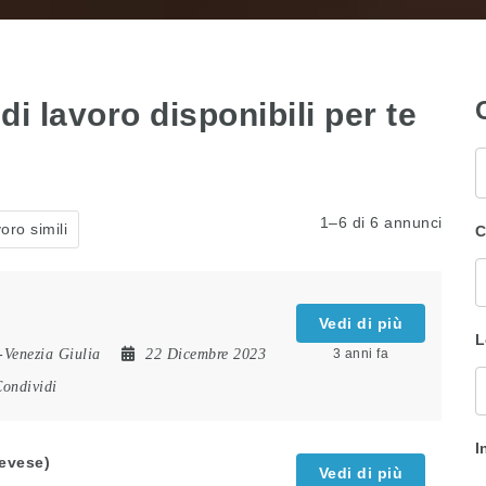
di lavoro disponibili per te
P
c
1–6 di 6 annunci
oro simili
C
Vedi di più
L
-Venezia Giulia
22 Dicembre 2023
3 anni fa
ondividi
I
evese)
Vedi di più